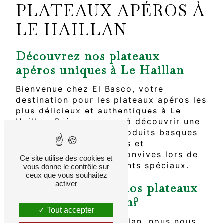
PLATEAUX APÉROS À
LE HAILLAN
Découvrez nos plateaux
apéros uniques à Le Haillan
Bienvenue chez El Basco, votre
destination pour les plateaux apéros les
plus délicieux et authentiques à Le
Haillan. Préparez-vous à découvrir une
sélection exquise de produits basques
qui raviront vos papilles et
impressionneront vos convives lors de
Ce site utilise des cookies et
vos soirées et événements spéciaux.
vous donne le contrôle sur
ceux que vous souhaitez
activer
Pourquoi choisir nos plateaux
apéros à Le Haillan?
Tout accepter
Chez El Basco à Le Haillan, nous nous