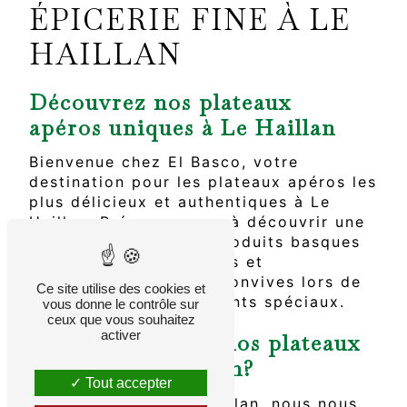
ÉPICERIE FINE À LE
HAILLAN
Découvrez nos plateaux
apéros uniques à Le Haillan
Bienvenue chez El Basco, votre
destination pour les plateaux apéros les
plus délicieux et authentiques à Le
Haillan. Préparez-vous à découvrir une
sélection exquise de produits basques
qui raviront vos papilles et
impressionneront vos convives lors de
Ce site utilise des cookies et
vos soirées et événements spéciaux.
vous donne le contrôle sur
ceux que vous souhaitez
activer
Pourquoi choisir nos plateaux
apéros à Le Haillan?
Tout accepter
Chez El Basco à Le Haillan, nous nous