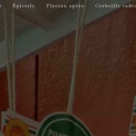
o
Épicerie
Plateau apéro
Corbeille cade