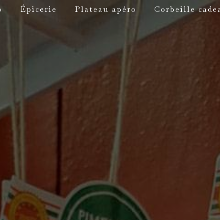
o
Épicerie
Plateau apéro
Corbeille cade