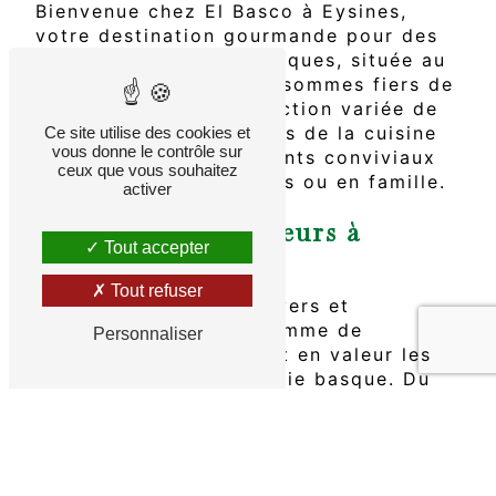
Bienvenue chez El Basco à Eysines,
votre destination gourmande pour des
planches apéro authentiques, située au
cœur de Eysines. Nous sommes fiers de
vous proposer une sélection variée de
planches apéro inspirées de la cuisine
Ce site utilise des cookies et
vous donne le contrôle sur
basque, pour des moments conviviaux
ceux que vous souhaitez
et gourmands entre amis ou en famille.
activer
Une variété de saveurs à
Tout accepter
partager à Eysines
Tout refuser
Plongez dans notre univers et
découvrez une large gamme de
Personnaliser
planches apéro, mettant en valeur les
délices de la gastronomie basque. Du
jambon de Bayonne aux fromages de
brebis en passant par les piments doux
et les olives marinées, nos planches
apéro sont un véritable festival de